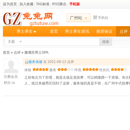
设为首页
|
加入收藏
|
TAG标签
|
RSS聚合
|
手机版
广州站
手机站
男士养生
首页
男士养生资讯
推荐验证
点评
主题
搜索
首页
»
点评
»
雅璃宫男士SPA
服务保健
在 2021-09-12 点评
体验
服务
环境
性价比
注册会员
之前每次为了舒缓，都是去做足底按摩，可以稍微蹭一下肩颈。有次
积分:
30
人，就过来越秀区找到了这家，服务做的真是不错，在广州中式按摩