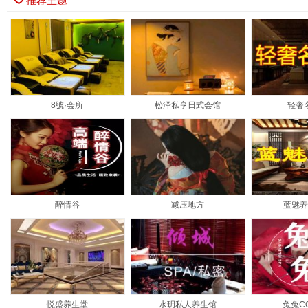
推荐主题
8號·会所
松泽私享日式会馆
轻奢
醉情谷
减压地方
蓝魅养
悦盛养生堂
水玥私人养生馆
兔兔C