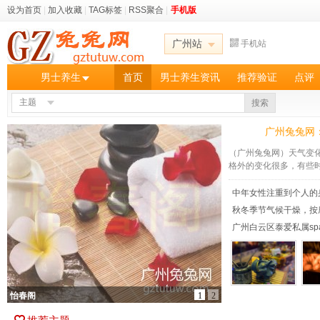
设为首页
|
加入收藏
|
TAG标签
|
RSS聚合
|
手机版
广州站
手机站
男士养生
首页
男士养生资讯
推荐验证
点评
主题
搜索
广州兔兔网
（广州兔兔网）天气变
格外的变化很多，有些时候
中年女性注重到个人的
秋冬季节气候干燥，按
广州白云区泰爱私属sp
怡春阁
1
2