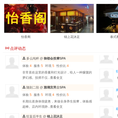
怡香阁
锦上花沐足
泰式
点评动态
多么纯粹
@
御都会按摩SPA
体验:
4
服务:
5
环境:
5
性价比:
4
非常喜欢这里的香薰和灯光设计，给人一种朦胧的
梦幻感。技师不仅...
查看全文
随刻二段
@
雅璃宫男士SPA
体验:
5
服务:
5
环境:
4
性价比:
5
长期出差身体很疲惫，来做全身养生按摩，体验感
超棒。店内环境静...
查看全文
狂妄后半生
@
锦上花沐足