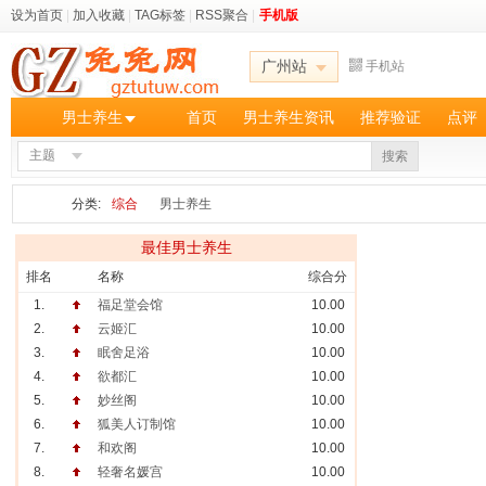
设为首页
|
加入收藏
|
TAG标签
|
RSS聚合
|
手机版
广州站
手机站
男士养生
首页
男士养生资讯
推荐验证
点评
主题
搜索
分类:
综合
男士养生
最佳男士养生
排名
名称
综合分
1.
福足堂会馆
10.00
2.
云姬汇
10.00
3.
眠舍足浴
10.00
4.
欲都汇
10.00
5.
妙丝阁
10.00
6.
狐美人订制馆
10.00
7.
和欢阁
10.00
8.
轻奢名媛宫
10.00